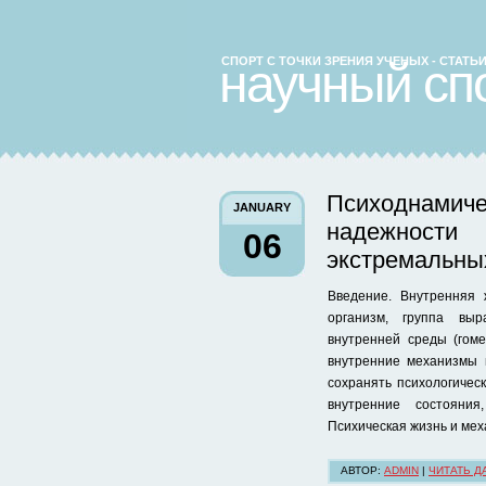
СПОРТ С ТОЧКИ ЗРЕНИЯ УЧЕНЫХ - СТАТ
научный сп
Психоднами
JANUARY
надежности 
06
экстремальны
Введение. Внутренняя 
организм, группа вы
внутренней среды (гоме
внутренние механизмы 
сохранять психологичес
внутренние состояния
Психическая жизнь и мех
АВТОР:
ADMIN
|
ЧИТАТЬ Д